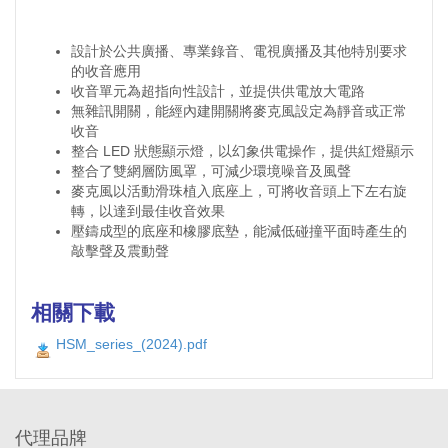
設計於公共廣播、專業錄音、電視廣播及其他特別要求
的收音應用
收音單元為超指向性設計，並提供供電放大電路
無雜訊開關，能經內建開關將麥克風設定為靜音或正常
收音
整合 LED 狀態顯示燈，以幻象供電操作，提供紅燈顯示
整合了雙網層防風罩，可減少環境噪音及風聲
麥克風以活動滑珠植入底座上，可將收音頭上下左右旋
轉，以達到最佳收音效果
壓鑄成型的底座和橡膠底墊，能減低碰撞平面時產生的
敲擊聲及震動聲
相關下載
HSM_series_(2024).pdf
代理品牌