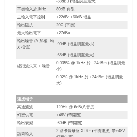
-33dBu (增益調至最大)
平衡輸入於1kHz
80dB 典型
主輸入電平控制
+22dB~+60dB 增益
輸出阻抗
20Ω (平衡)
最大輸出電平
+27dBu
輸出噪音 (A-加權, 均
-90dB (增益調至最小)
方根值)
-65dB (增益調至最大)
0.005% @ 1kHz 於 +24dBm (增益調最
總諧波失真 + 噪音
小)
0.02% @ 1kHz 於 +24dBm (增益調最
大)
連接端子
高通濾波
120Hz @ 6dB/八音度
幻想供電
+48V (帶開關)
輸出衰減
-60dB (帶開關)
2 路卡農母座 XLRF (平衡連接, 帶+48V
話筒輸入
幻想供電)