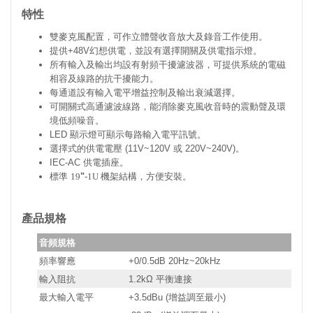
特性
雙麥克風配置，可作立體聲收音放大及錄音工作使用。
提供+48V幻想供電，並設有選擇開關及供電指示燈。
所有輸入及輸出均設有射頻干擾濾波器，可提供系統的電磁
相容及線路的抗干擾能力。
每通道設有輸入電平增益控制及輸出衰減選擇。
可開關式高通濾波線路，能消除麥克風收音時的震動聲及環
境低頻噪音。
LED 顯示燈可顯示每路輸入電平訊號。
選擇式的供電電壓 (11V~120V 或 220V~240V)。
IEC-AC 供電插座。
標準
19
"
-1U
機架結構，方便安裝。
產品規格
音頻規格
頻率響應
+0/0.5dB 20Hz~20kHz
輸入阻抗
1.2kΩ 平衡連接
最大輸入電平
+3.5dBu (增益調至最小)