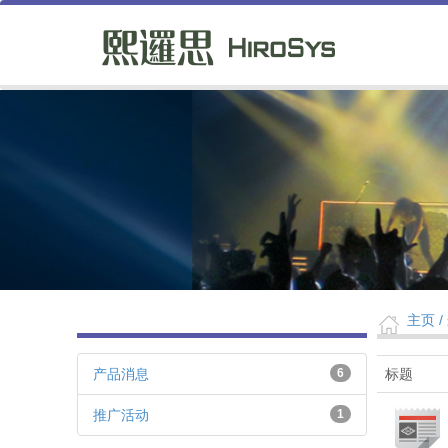
主页
/
产品消息
6
标题
推广活动
1