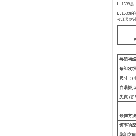
LL153
LL153
变压器封
每组初
每组次
尺寸：
(
自谐振
失真
(初
最佳方
频率响
绕组之间