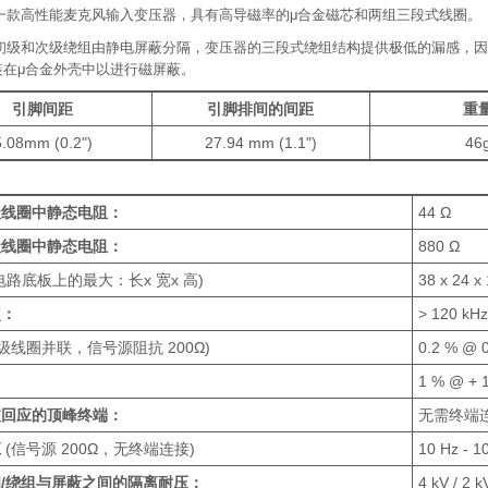
8是一款高性能麦克风输入变压器，具有高导磁率的μ合金磁芯和两组三段式线圈。
8的初级和次级绕组由静电屏蔽分隔，变压器的三段式绕组结构提供极低的漏感，
装在μ合金外壳中以进行磁屏蔽。
引脚间距
引脚排间的间距
重
5.08mm (0.2")
27.94 mm (1.1")
46
级线圈中静态电阻：
44 Ω
级线圈中静态电阻：
880 Ω
电路底板上的最大：长x 宽x 高)
38 x 24 x
点：
> 120 kHz
级线圈并联，信号源阻抗 200Ω)
0.2 % @ 
1 % @ + 
波回应的顶峰终端：
无需终端
应
(信号源 200Ω，无终端连接)
10 Hz - 1
/绕组与屏蔽之间的隔离耐压：
4 kV / 2 k